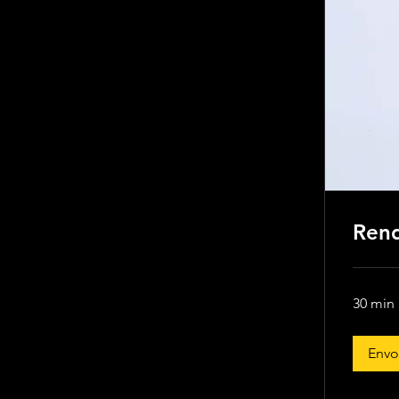
Rend
30 min
Envo